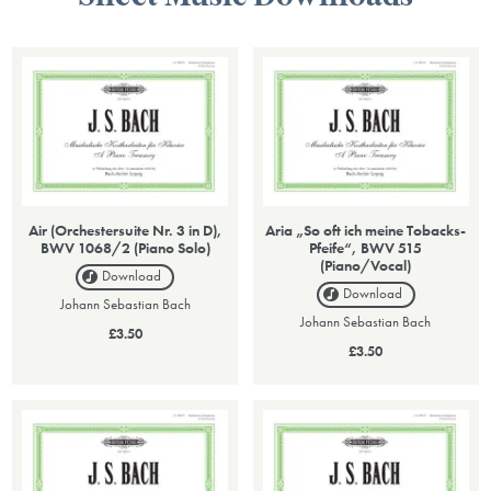
Air (Orchestersuite Nr. 3 in D),
Aria „So oft ich meine Tobacks-
BWV 1068/2 (Piano Solo)
Pfeife“, BWV 515
(Piano/Vocal)
Download
Download
Johann Sebastian Bach
Johann Sebastian Bach
£3.50
£3.50