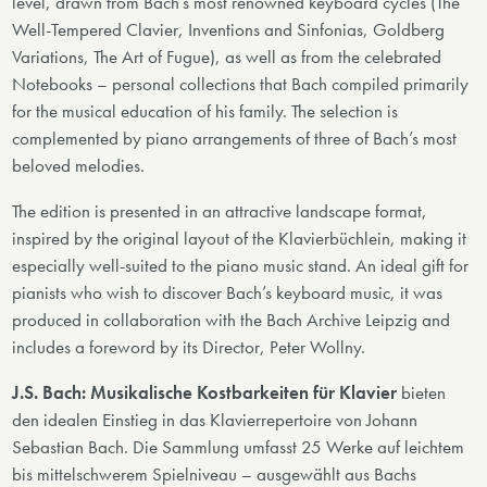
level, drawn from Bach’s most renowned keyboard cycles (The
Well-Tempered Clavier, Inventions and Sinfonias, Goldberg
Variations, The Art of Fugue), as well as from the celebrated
Notebooks – personal collections that Bach compiled primarily
for the musical education of his family. The selection is
complemented by piano arrangements of three of Bach’s most
beloved melodies.
The edition is presented in an attractive landscape format,
inspired by the original layout of the Klavierbüchlein, making it
especially well-suited to the piano music stand. An ideal gift for
pianists who wish to discover Bach’s keyboard music, it was
produced in collaboration with the Bach Archive Leipzig and
includes a foreword by its Director, Peter Wollny.
J.S. Bach: Musikalische Kostbarkeiten für Klavier
bieten
den idealen Einstieg in das Klavierrepertoire von Johann
Sebastian Bach. Die Sammlung umfasst 25 Werke auf leichtem
bis mittelschwerem Spielniveau – ausgewählt aus Bachs