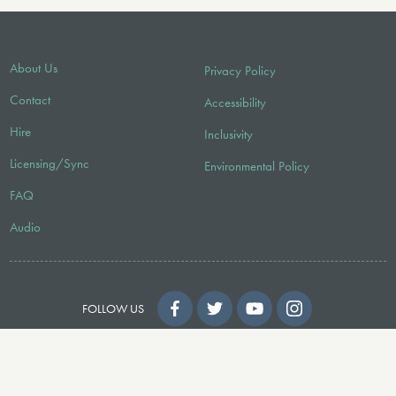
About Us
Privacy Policy
Contact
Accessibility
Hire
Inclusivity
Licensing/Sync
Environmental Policy
FAQ
Audio
FOLLOW US
© 2026 Faber Music