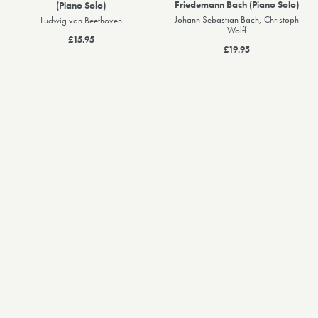
Friedemann Bach (Piano Solo)
(Piano Solo)
Johann Sebastian Bach, Christoph
Ludwig van Beethoven
Wolff
£15.95
£19.95