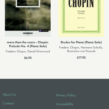
more than the score - Chopin:
Etudes for Piano (Piano Solo)
Prelude No. 4 (Piano Solo)
Frederic Chopin, Hermann Scholtz,
Bronislaw von Pozniak
Frederic Chopin, Daniel Grimwood
£17.95
£6.95
About Us
Privacy Policy
Contact
Accessibility