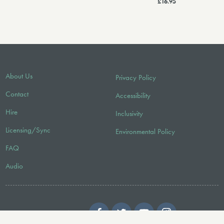
£16.95
About Us
Privacy Policy
Contact
Accessibility
Hire
Inclusivity
Licensing/Sync
Environmental Policy
FAQ
Audio
FOLLOW US