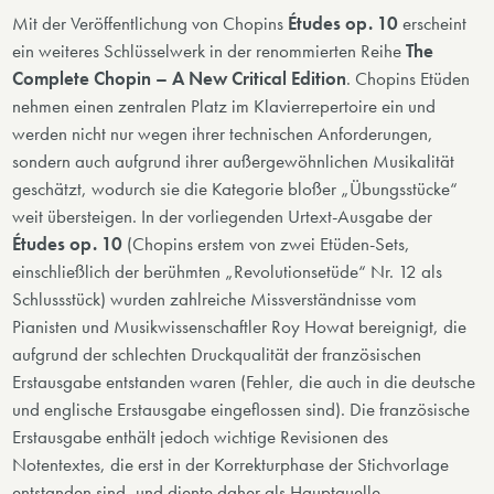
Mit der Veröffentlichung von Chopins
Études op. 10
erscheint
ein weiteres Schlüsselwerk in der renommierten Reihe
The
Complete Chopin – A New Critical Edition
. Chopins Etüden
nehmen einen zentralen Platz im Klavierrepertoire ein und
werden nicht nur wegen ihrer technischen Anforderungen,
sondern auch aufgrund ihrer außergewöhnlichen Musikalität
geschätzt, wodurch sie die Kategorie bloßer „Übungsstücke“
weit übersteigen. In der vorliegenden Urtext-Ausgabe der
Études op. 10
(Chopins erstem von zwei Etüden-Sets,
einschließlich der berühmten „Revolutionsetüde“ Nr. 12 als
Schlussstück) wurden zahlreiche Missverständnisse vom
Pianisten und Musikwissenschaftler Roy Howat bereignigt, die
aufgrund der schlechten Druckqualität der französischen
Erstausgabe entstanden waren (Fehler, die auch in die deutsche
und englische Erstausgabe eingeflossen sind). Die französische
Erstausgabe enthält jedoch wichtige Revisionen des
Notentextes, die erst in der Korrekturphase der Stichvorlage
entstanden sind, und diente daher als Hauptquelle.